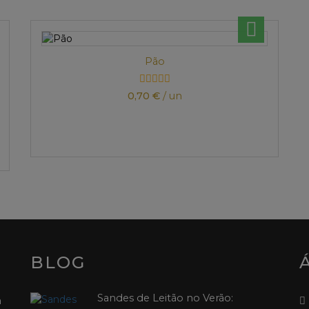
Pão
0,70 €
/ un
BLOG
Sandes de Leitão no Verão:
a