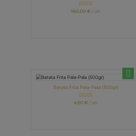
160,00 €
/ un
Batata Frita Pala-Pala (300gr)
4,50 €
/ un