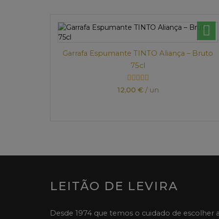
Garrafa Espumante TINTO Aliança – Bruto
75cl
12,00 €
/ un
LEITÃO DE LEVIRA
Desde 1974 que temos o cuidado de escolher 