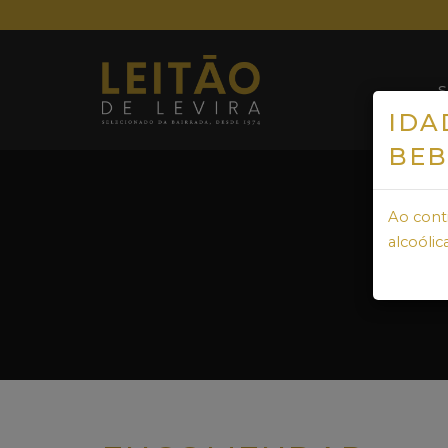
IDA
BEB
Ao cont
alcoólica